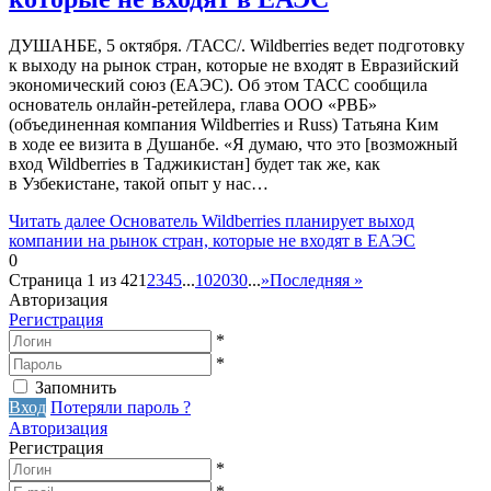
ДУШАНБЕ, 5 октября. /ТАСС/. Wildberries ведет подготовку
к выходу на рынок стран, которые не входят в Евразийский
экономический союз (ЕАЭС). Об этом ТАСС сообщила
основатель онлайн-ретейлера, глава ООО «РВБ»
(объединенная компания Wildberries и Russ) Татьяна Ким
в ходе ее визита в Душанбе. «Я думаю, что это [возможный
вход Wildberries в Таджикистан] будет так же, как
в Узбекистане, такой опыт у нас…
Читать далее
Основатель Wildberries планирует выход
компании на рынок стран, которые не входят в ЕАЭС
0
Страница 1 из 42
1
2
3
4
5
...
10
20
30
...
»
Последняя »
Авторизация
Регистрация
*
*
Запомнить
Вход
Потеряли пароль ?
Авторизация
Регистрация
*