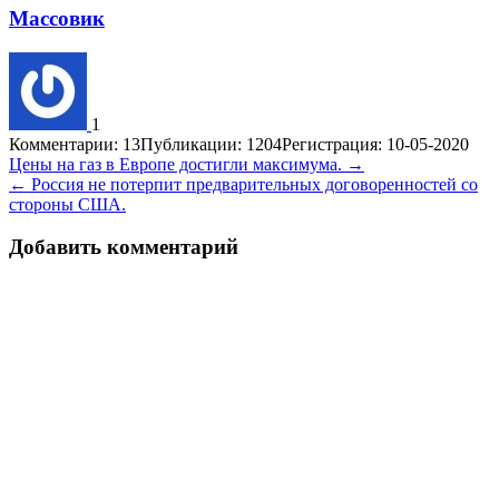
Массовик
1
Комментарии: 13
Публикации: 1204
Регистрация: 10-05-2020
Навигация
Цены на газ в Европе достигли максимума. →
← Россия не потерпит предварительных договоренностей со
по
стороны США.
записям
Добавить комментарий