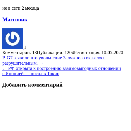
не в сети 2 месяца
Массовик
1
Комментарии: 13
Публикации: 1204
Регистрация: 10-05-2020
Навигация
В G7 заявили что увольнение Залужного оказалось
разрушительным. →
по
← РФ открыта к построению взаимовыгодных отношений
записям
с Японией — посол в Токио
Добавить комментарий