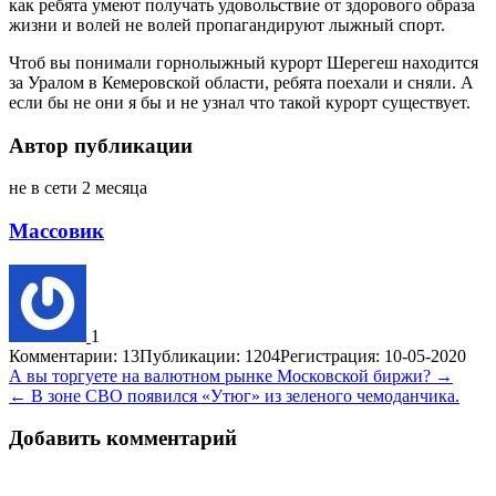
как ребята умеют получать удовольствие от здорового образа
жизни и волей не волей пропагандируют лыжный спорт.
Чтоб вы понимали горнолыжный курорт Шерегеш находится
за Уралом в Кемеровской области, ребята поехали и сняли. А
если бы не они я бы и не узнал что такой курорт существует.
Автор публикации
не в сети 2 месяца
Массовик
1
Комментарии: 13
Публикации: 1204
Регистрация: 10-05-2020
Навигация
А вы торгуете на валютном рынке Московской биржи? →
← В зоне СВО появился «Утюг» из зеленого чемоданчика.
по
записям
Добавить комментарий