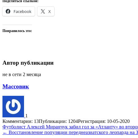
Поделиться ссылкой:
Facebook
X
Понравилось это:
Автор публикации
не в сети 2 месяца
Массовик
1
Комментарии: 13
Публикации: 1204
Регистрация: 10-05-2020
Навигация
Футболист Алексей Миранчук забил гол за «Атланту» во втор
← Восстановление популяции переднеазиатского леопарда на 
по