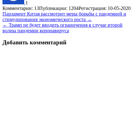
1
Комментарии: 13
Публикации: 1204
Регистрация: 10-05-2020
Навигация
Парламент Китая рассмотрит меры борьбы с пандемией и
стимулирования экономического роста →
по
← Трамп не будет вводить ограничения в случае второй
записям
волны пандемии коронавируса
Добавить комментарий