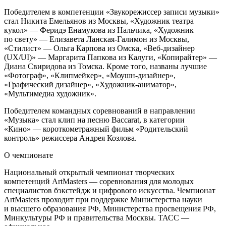
Победителем в компетенции «Звукорежиссер записи музыки»
стал Никита Емельянов из Москвы, «Художник театра
кукол» — Феридэ Енамукова из Нальчика, «Художник
по свету» — Елизавета Ланская-Галимон из Москвы,
«Стилист» — Ольга Карпова из Омска, «Веб-дизайнер
(UX/UI)» — Маргарита Папкова из Калуги, «Копирайтер» —
Диана Свиридова из Томска. Кроме того, названы лучшие
«Фотограф», «Клипмейкер», «Моушн-дизайнер»,
«Графический дизайнер», «Художник-аниматор»,
«Мультимедиа художник».
Победителем командных соревнований в направлении
«Музыка» стал клип на песню Baccarat, в категории
«Кино» — короткометражный фильм «Родительский
контроль» режиссера Андрея Козлова.
О чемпионате
Национальный открытый чемпионат творческих
компетенций ArtMasters — соревнования для молодых
специалистов бэкстейдж и цифрового искусства. Чемпионат
ArtMasters проходит при поддержке Министерства науки
и высшего образования РФ, Министерства просвещения РФ,
Минкультуры РФ и правительства Москвы. ТАСС —