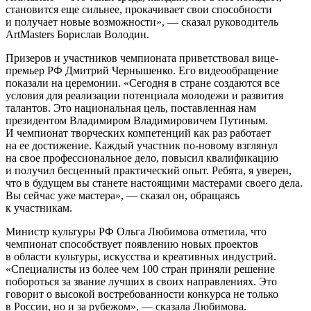
становится еще сильнее, прокачивает свои способности
и получает новые возможности», — сказал руководитель
ArtMasters Борислав Володин.
Призеров и участников чемпионата приветствовал вице-
премьер РФ Дмитрий Чернышенко. Его видеообращение
показали на церемонии. «Сегодня в стране создаются все
условия для реализации потенциала молодежи и развития
талантов. Это национальная цель, поставленная нам
президентом Владимиром Владимировичем Путиным.
И чемпионат творческих компетенций как раз работает
на ее достижение. Каждый участник по-новому взглянул
на свое профессиональное дело, повысил квалификацию
и получил бесценный практический опыт. Ребята, я уверен,
что в будущем вы станете настоящими мастерами своего дела.
Вы сейчас уже мастера», — сказал он, обращаясь
к участникам.
Министр культуры РФ Ольга Любимова отметила, что
чемпионат способствует появлению новых проектов
в области культуры, искусства и креативных индустрий.
«Специалисты из более чем 100 стран приняли решение
побороться за звание лучших в своих направлениях. Это
говорит о высокой востребованности конкурса не только
в России, но и за рубежом», — сказала Любимова.