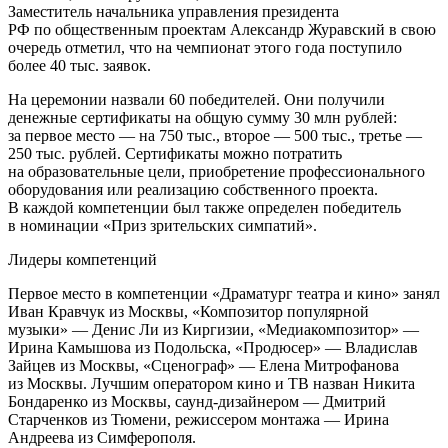
Заместитель начальника управления президента
РФ по общественным проектам Александр Журавский в свою
очередь отметил, что на чемпионат этого года поступило
более 40 тыс. заявок.
На церемонии назвали 60 победителей. Они получили
денежные сертификаты на общую сумму 30 млн рублей:
за первое место — на 750 тыс., второе — 500 тыс., третье —
250 тыс. рублей. Сертификаты можно потратить
на образовательные цели, приобретение профессионального
оборудования или реализацию собственного проекта.
В каждой компетенции был также определен победитель
в номинации «Приз зрительских симпатий».
Лидеры компетенций
Первое место в компетенции «Драматург театра и кино» занял
Иван Кравчук из Москвы, «Композитор популярной
музыки» — Денис Ли из Киргизии, «Медиакомпозитор» —
Ирина Камышова из Подольска, «Продюсер» — Владислав
Зайцев из Москвы, «Сценограф» — Елена Митрофанова
из Москвы. Лучшим оператором кино и ТВ назван Никита
Бондаренко из Москвы, саунд-дизайнером — Дмитрий
Старченков из Тюмени, режиссером монтажа — Ирина
Андреева из Симферополя.