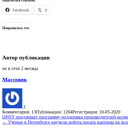
Поделиться ссылкой:
Facebook
X
Понравилось это:
Автор публикации
не в сети 2 месяца
Массовик
1
Комментарии: 13
Публикации: 1204
Регистрация: 10-05-2020
Навигация
ЦРПТ продлевает программу поддержки производителей косме
← Ученые в Петербурге научили робота писать картины на хол
по