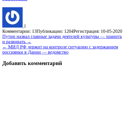
1
Комментарии: 13
Публикации: 1204
Регистрация: 10-05-2020
Навигация
Путин назвал главные задачи деятелей культуры — хранить
и развивать →
по
← МИД РФ держит на контроле ситуацию с задержанием
записям
россиянки в Дании — ведомство
Добавить комментарий