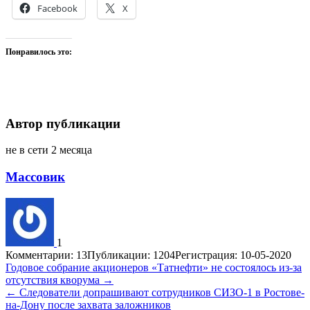
Facebook
X
Понравилось это:
Автор публикации
не в сети 2 месяца
Массовик
1
Комментарии: 13
Публикации: 1204
Регистрация: 10-05-2020
Навигация
Годовое собрание акционеров «Татнефти» не состоялось из-за
отсутствия кворума →
по
← Следователи допрашивают сотрудников СИЗО-1 в Ростове-
записям
на-Дону после захвата заложников