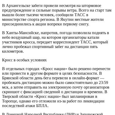
В Архангельске забеги провели несмотря на штормовое
предупреждение и сильные порывы ветра. Всего на старт там
вышли более тысячи человек, сообщили ТАСС в
министерстве спорта региона. В Якутии местные жители
присоединились к акции вопреки первому снегу.
В Ханты-Мансийске, напротив, погода позволила поднять в
небо воздушный шар, на котором организаторы катали
участников кросса, передает корреспондент ТАСС, который
лично пробежал спортивный забег на дистанции пять
километров.
Кросс в особых условиях
В отдельных городах «Кросс нации» было решено перенести
или провести в другом формате в целях безопасности. В
Брянской области день бега перевели в онлайн-формат —
пробежать дистанцию можно было самостоятельно до 23:59
мск, а затем отправить на электронную почту организаторов
скриншот с фиксацией сведений о дистанции и времени. В
Тверской области «Кросс нации» был запланирован в
Торопце, однако его отложили из-за работ по ликвидации
последствий атаки БПЛА.
В Донецкой Народной Республике (ДНР) и Запорожской