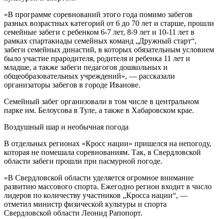
«В программе соревнований этого года помимо забегов
разных возрастных категорий от 6 до 70 лет и старше, прошли
семейные забеги с ребенком 6-7 лет, 8-9 лет и 10-11 лет в
рамках спартакиады семейных команд „Дружный старт“,
забеги семейных династий, в которых обязательным условием
было участие прародителя, родителя и ребенка 11 лет и
младше, а также забеги педагогов дошкольных и
общеобразовательных учреждений», — рассказали
организаторы забегов в городе Иванове.
Семейный забег организовали в том числе в центральном
парке им. Белоусова в Туле, а также в Хабаровском крае.
Воздушный шар и необычная погода
В отдельных регионах «Кросс нации» пришелся на непогоду,
которая не помешала соревнованиям. Так, в Свердловской
области забеги прошли при пасмурной погоде.
«В Свердловской области уделяется огромное внимание
развитию массового спорта. Ежегодно регион входит в число
лидеров по количеству участников „Кросса нации“, —
отметил министр физической культуры и спорта
Свердловской области Леонид Рапопорт.