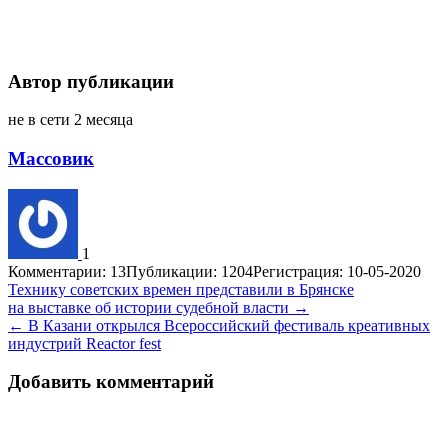
Автор публикации
не в сети 2 месяца
Массовик
1
Комментарии: 13
Публикации: 1204
Регистрация: 10-05-2020
Навигация
Технику советских времен представили в Брянске
на выставке об истории судебной власти →
по
← В Казани открылся Всероссийский фестиваль креативных
записям
индустрий Reactor fest
Добавить комментарий