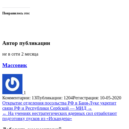
Понравилось это:
Автор публикации
не в сети 2 месяца
Массовик
1
Комментарии: 13
Публикации: 1204
Регистрация: 10-05-2020
Навигация
Открытие отделения посольства РФ в Баня-Луке укрепит
связи РФ и Республики Сербской — МИД →
по
← На учениях нестратегических ядерных сил отработают
записям
подготовку пусков из «Искандера»