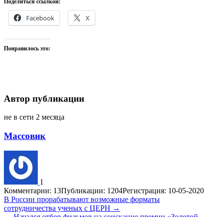
Поделиться ссылкой:
Facebook
X
Понравилось это:
Автор публикации
не в сети 2 месяца
Массовик
1
Комментарии: 13
Публикации: 1204
Регистрация: 10-05-2020
Навигация
В России прорабатывают возможные форматы
сотрудничества ученых с ЦЕРН →
по
← Начался отбор фильмов на соискание премии «Золотой