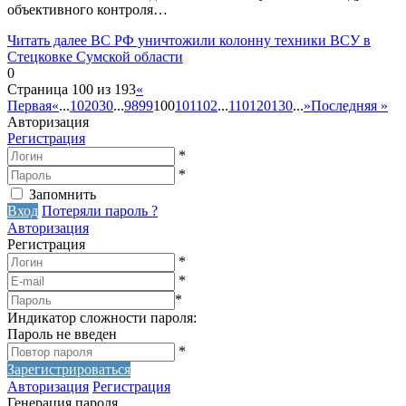
объективного контроля…
Читать далее
ВС РФ уничтожили колонну техники ВСУ в
Стецковке Сумской области
0
Страница 100 из 193
«
Первая
«
...
10
20
30
...
98
99
100
101
102
...
110
120
130
...
»
Последняя »
Авторизация
Регистрация
*
*
Запомнить
Вход
Потеряли пароль ?
Авторизация
Регистрация
*
*
*
Индикатор сложности пароля:
Пароль не введен
*
Зарегистрироваться
Авторизация
Регистрация
Генерация пароля