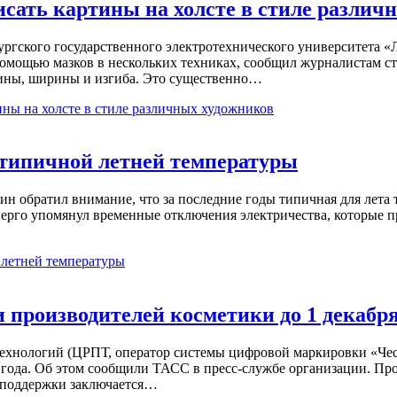
исать картины на холсте в стиле различ
гского государственного электротехнического университета «
 с помощью мазков в нескольких техниках, сообщил журналист
лины, ширины и изгиба. Это существенно…
ины на холсте в стиле различных художников
 типичной летней температуры
обратил внимание, что за последние годы типичная для лета те
рго упомянул временные отключения электричества, которые п
 летней температуры
производителей косметики до 1 декабр
ехнологий (ЦРПТ, оператор системы цифровой маркировки «Чес
 года. Об этом сообщили ТАСС в пресс-службе организации. Пр
ы поддержки заключается…