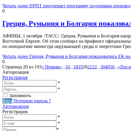
Читать далее
ЦРПТ продлевает программу поддержки производи
0
Греция, Румыния и Болгария пожаловал
АФИНЫ, 1 октября. /ТАСС/. Греция, Румыния и Болгария напр
Восточной Европе. Об этом сообщил на брифинге официальный 
по инициативе министра окружающей среды и энергетики Гр
Читать далее
Греция, Румыния и Болгария пожаловались ЕК на 
0
Страница 20 из 193
« Первая
«
...
10
...
18
19
20
21
22
...
30
40
50
...
»
Посл
Авторизация
Регистрация
*
*
Запомнить
Вход
Потеряли пароль ?
Авторизация
Регистрация
*
*
*