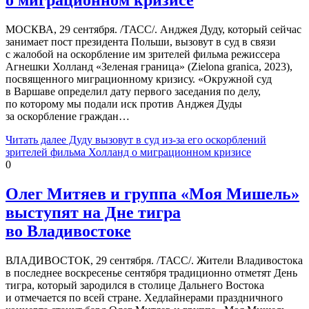
МОСКВА, 29 сентября. /ТАСС/. Анджея Дуду, который сейчас
занимает пост президента Польши, вызовут в суд в связи
с жалобой на оскорбление им зрителей фильма режиссера
Агнешки Холланд «Зеленая граница» (Zielona granica, 2023),
посвященного миграционному кризису. «Окружной суд
в Варшаве определил дату первого заседания по делу,
по которому мы подали иск против Анджея Дуды
за оскорбление граждан…
Читать далее
Дуду вызовут в суд из-за его оскорблений
зрителей фильма Холланд о миграционном кризисе
0
Олег Митяев и группа «Моя Мишель»
выступят на Дне тигра
во Владивостоке
ВЛАДИВОСТОК, 29 сентября. /ТАСС/. Жители Владивостока
в последнее воскресенье сентября традиционно отметят День
тигра, который зародился в столице Дальнего Востока
и отмечается по всей стране. Хедлайнерами праздничного