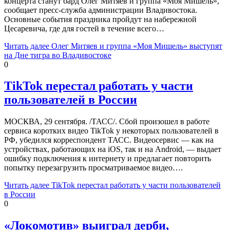
концерта станут бард Олег Митяев и группа «Моя Мишель»,
сообщает пресс-служба администрации Владивостока.
Основные события праздника пройдут на набережной
Цесаревича, где для гостей в течение всего…
Читать далее
Олег Митяев и группа «Моя Мишель» выступят
на Дне тигра во Владивостоке
0
TikTok перестал работать у части
пользователей в России
МОСКВА, 29 сентября. /ТАСС/. Сбой произошел в работе
сервиса коротких видео TikTok у некоторых пользователей в
РФ, убедился корреспондент ТАСС. Видеосервис — как на
устройствах, работающих на iOS, так и на Android, — выдает
ошибку подключения к интернету и предлагает повторить
попытку перезагрузить просматриваемое видео….
Читать далее
TikTok перестал работать у части пользователей
в России
0
«Локомотив» выиграл дерби,