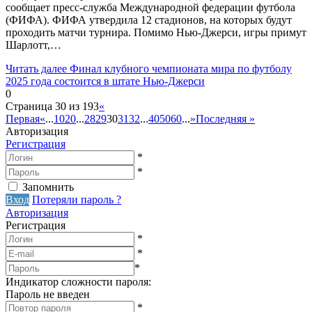
сообщает пресс-служба Международной федерации футбола
(ФИФА). ФИФА утвердила 12 стадионов, на которых будут
проходить матчи турнира. Помимо Нью-Джерси, игры примут
Шарлотт,…
Читать далее
Финал клубного чемпионата мира по футболу
2025 года состоится в штате Нью-Джерси
0
Страница 30 из 193
«
Первая
«
...
10
20
...
28
29
30
31
32
...
40
50
60
...
»
Последняя »
Авторизация
Регистрация
*
*
Запомнить
Вход
Потеряли пароль ?
Авторизация
Регистрация
*
*
*
Индикатор сложности пароля:
Пароль не введен
*