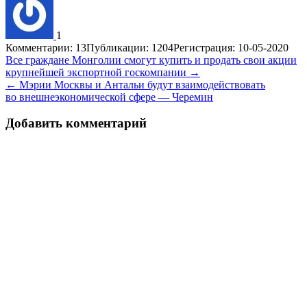
1
Комментарии: 13
Публикации: 1204
Регистрация: 10-05-2020
Навигация
Все граждане Монголии смогут купить и продать свои акции
крупнейшей экспортной госкомпании →
по
← Мэрии Москвы и Антальи будут взаимодействовать
записям
во внешнеэкономической сфере — Черемин
Добавить комментарий