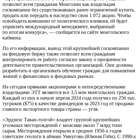
позволит всем гражданам Монголии как владельцам
госкомпании без существовавших ранее ограничений купить,
продать или передать в наследство свои 1 072 акции. Чтобы
освободить компанию от политического влияния, ей будет
управлять международный менеджмент, выбранный
по итогам конкурса», — сообщается на сайте монгольского
кабмина.
По его информации, вывод этой крупнейшей госкомпании
на фондовую биржу также позволит всем гражданам
контролировать ее работу согласно закону о прозрачности
деятельности правительственных организаций. Они должны
разработать и организовать обучение граждан для повышения
знаний о финансовых и фондовых рынках.
На сегодня прямыми акционерами и непосредственными
владельцами ЭТТ являются все 3,5 млн монгольских граждан.
Каждый из них в начале апреля 2024 года получил по 256 тыс.
тугриков ($75) в качестве дивидендов за 2023 год от продажи
главного экспортного товара страны — угля.
«Эрдэнэс Таван-толгой» владеет группой крупнейших
угольных месторождений с запасами около 7 млрд тонн
сырья. Месторождения открыли в средине 1950-х годов
советские геологи в аймаке Умнуговь (Южная Гоби). С 1990-х