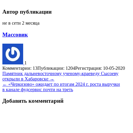
Автор публикации
не в сети 2 месяца
Массовик
1
Комментарии: 13
Публикации: 1204
Регистрация: 10-05-2020
Навигация
Памятник дальневосточному ученому-краеведу Сысоеву
открыли в Хабаровске →
по
← «Черкизово» ожидает по итогам 2024 г. роста выручки
записям
в канале фудсервис почти на треть
Добавить комментарий