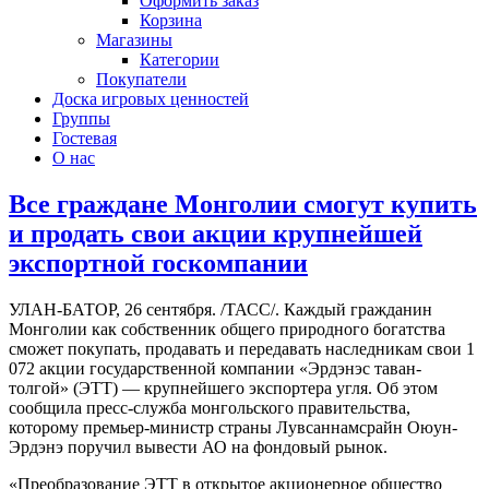
Оформить заказ
Корзина
Магазины
Категории
Покупатели
Доска игровых ценностей
Группы
Гостевая
О нас
Все граждане Монголии смогут купить
и продать свои акции крупнейшей
экспортной госкомпании
УЛАН-БАТОР, 26 сентября. /ТАСС/. Каждый гражданин
Монголии как собственник общего природного богатства
сможет покупать, продавать и передавать наследникам свои 1
072 акции государственной компании «Эрдэнэс таван-
толгой» (ЭТТ) — крупнейшего экспортера угля. Об этом
сообщила пресс-служба монгольского правительства,
которому премьер-министр страны Лувсаннамсрайн Оюун-
Эрдэнэ поручил вывести АО на фондовый рынок.
«Преобразование ЭТТ в открытое акционерное общество