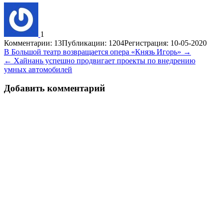
1
Комментарии: 13
Публикации: 1204
Регистрация: 10-05-2020
Навигация
В Большой театр возвращается опера «Князь Игорь» →
← Хайнань успешно продвигает проекты по внедрению
по
умных автомобилей
записям
Добавить комментарий