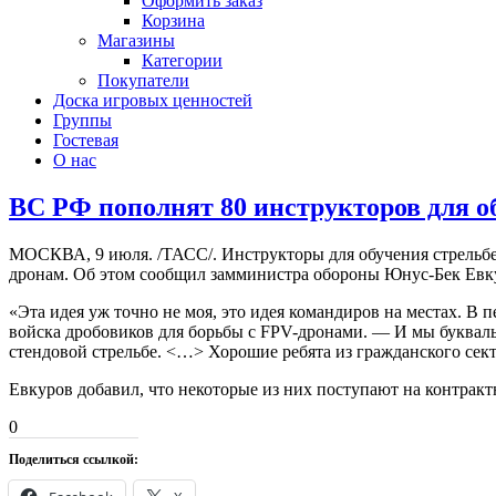
Оформить заказ
Корзина
Магазины
Категории
Покупатели
Доска игровых ценностей
Группы
Гостевая
О нас
ВС РФ пополнят 80 инструкторов для о
МОСКВА, 9 июля. /ТАСС/. Инструкторы для обучения стрельбе
дронам. Об этом сообщил замминистра обороны Юнус-Бек Евку
«Эта идея уж точно не моя, это идея командиров на местах. В п
войска дробовиков для борьбы с FPV-дронами. — И мы буквал
стендовой стрельбе. <…> Хорошие ребята из гражданского сек
Евкуров добавил, что некоторые из них поступают на контрак
0
Поделиться ссылкой: