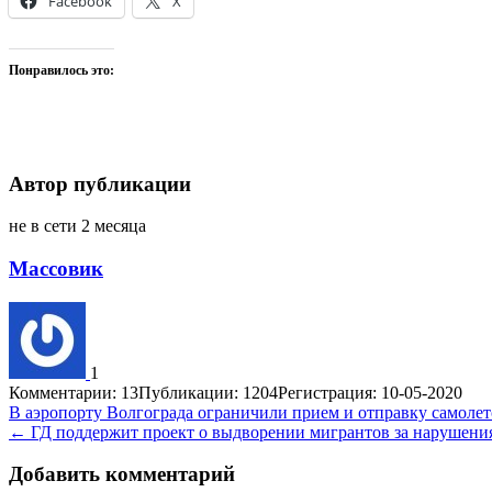
Facebook
X
Понравилось это:
Автор публикации
не в сети 2 месяца
Массовик
1
Комментарии: 13
Публикации: 1204
Регистрация: 10-05-2020
Навигация
В аэропорту Волгограда ограничили прием и отправку самоле
← ГД поддержит проект о выдворении мигрантов за нарушени
по
записям
Добавить комментарий