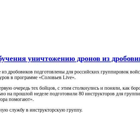
бучения уничтожению дронов из дробов
 из дробовиков подготовлены для российских группировок войс
ров в программе «Соловьев Live».
ервую очередь тех бойцов, с этим столкнулись и поняли, как боро
ьно на прошлой неделе подготовили 80 инструкторов для групп
тора помогают».
тную службу в инструкторскую группу.