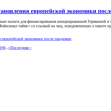
становления европейской экономики пос
ивные налоги для финансирования инициированной Германией и
 «Файнэншл таймс» со ссылкой на лиц, осведомленных о пакете 
я европейской экономики после пандемии
190
...
»
Последняя »