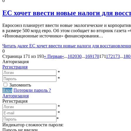
0
ЕС хочет ввести новые налоги для вос
Евросоюз планирует ввести новые экологические и корпорат
в размере 500 млрд евро. Об этом сообщает во вторник газета
«Инновационные источники» финансирования…
Читать далее
ЕС хочет ввести новые налоги для восстановлени
0
Страница 171 из 193
« Первая
«
...
10
20
30
...
169
170
171
172
173
...
180
Авторизация
Регистрация
*
*
Запомнить
Вход
Потеряли пароль ?
Авторизация
Регистрация
*
*
*
Индикатор сложности пароля:
Пароль не введен