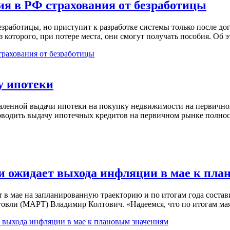
ия в РФ страхования от безработицы
езработицы, но приступит к разработке системы только после до
з которого, при потере места, они смогут получать пособия. Об 
трахования от безработицы
у ипотеки
аленной выдачи ипотеки на покупку недвижимости на первичном
оводить выдачу ипотечных кредитов на первичном рынке полно
и ожидает выхода инфляции в мае к пла
 в мае на запланированную траекторию и по итогам года состав
говли (МАРТ) Владимир Колтович. «Надеемся, что по итогам м
выхода инфляции в мае к плановым значениям