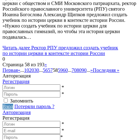
церкви с обществом и СМИ Московского патриархата, ректор
Российского православного университета (РПУ) святого
Иоанна Богослова Александр Щипков предложил создать
учебник по истории церкви в контексте истории России.
«Нужно создать учебник по истории церкви для
православных гимназий, но чтобы эта история церкви
подавалась…
Читать далее
Ректор РПУ предложил создать учебник
по истории церкви в контексте истории России
0
Страница 58 из 193
«
Первая
«
...
10
20
30
...
56
57
58
59
60
...
70
80
90
...
»
Последняя »
Авторизация
Регистрация
*
*
Запомнить
Вход
Потеряли пароль ?
Авторизация
Регистрация
*
*
*